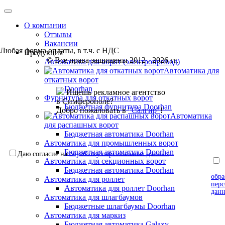
О компании
Отзывы
Вакансии
Любая форма оплаты, в т.ч. с НДС
Продукция
© Все права защищены 2012 - 2026 гг.
Автоматика для ворот (электропривод)
Автоматика для
откатных ворот
Doorhan
Ищешь рекламное агентство
Фурнитура для откатных ворот
в Симферополе?
Бюджетная фурнитура Doorhan
Добро пожаловать в
"Салгир"
!
Автоматика
для распашных ворот
Бюджетная автоматика Doorhan
Автоматика для промышленных ворот
Бюджетная автоматика Doorhan
Даю согласие на
обработку персональных данных
Автоматика для секционных ворот
согл
Бюджетная автоматика Doorhan
обра
Автоматика для роллет
пер
Автоматика для роллет Doorhan
дан
Автоматика для шлагбаумов
Бюджетные шлагбаумы Doorhan
Автоматика для маркиз
Бюджетная автоматика Galaxy