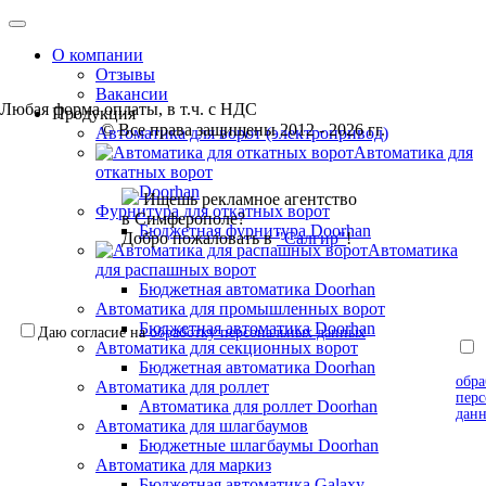
О компании
Отзывы
Вакансии
Любая форма оплаты, в т.ч. с НДС
Продукция
© Все права защищены 2012 - 2026 гг.
Автоматика для ворот (электропривод)
Автоматика для
откатных ворот
Doorhan
Ищешь рекламное агентство
Фурнитура для откатных ворот
в Симферополе?
Бюджетная фурнитура Doorhan
Добро пожаловать в
"Салгир"
!
Автоматика
для распашных ворот
Бюджетная автоматика Doorhan
Автоматика для промышленных ворот
Бюджетная автоматика Doorhan
Даю согласие на
обработку персональных данных
Автоматика для секционных ворот
согл
Бюджетная автоматика Doorhan
обра
Автоматика для роллет
пер
Автоматика для роллет Doorhan
дан
Автоматика для шлагбаумов
Бюджетные шлагбаумы Doorhan
Автоматика для маркиз
Бюджетная автоматика Galaxy