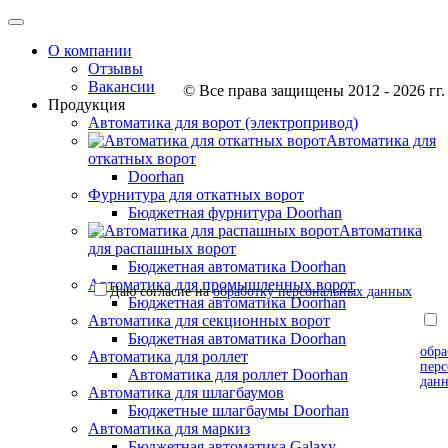
О компании
Отзывы
Вакансии
© Все права защищены 2012 - 2026 гг.
Продукция
Автоматика для ворот (электропривод)
Автоматика для
откатных ворот
Doorhan
Фурнитура для откатных ворот
Бюджетная фурнитура Doorhan
Автоматика
для распашных ворот
Бюджетная автоматика Doorhan
Автоматика для промышленных ворот
Даю согласие на
обработку персональных данных
Бюджетная автоматика Doorhan
Автоматика для секционных ворот
согл
Бюджетная автоматика Doorhan
обра
Автоматика для роллет
пер
Автоматика для роллет Doorhan
дан
Автоматика для шлагбаумов
Бюджетные шлагбаумы Doorhan
Автоматика для маркиз
Бюджетная автоматика Galaxy