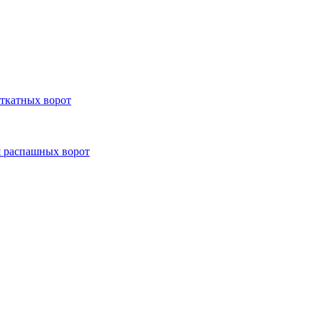
откатных ворот
я распашных ворот