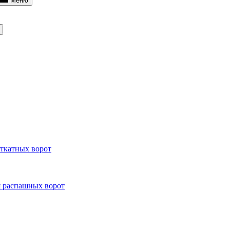
Меню
откатных ворот
я распашных ворот