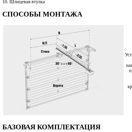
10. Шлицевая втулкa
СПОСОБЫ МОНТАЖА
Уст
на
п
к
БАЗОВАЯ КОМПЛЕКТАЦИЯ