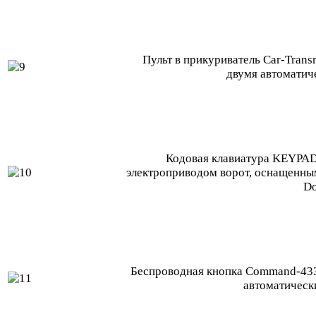
Пульт в прикуриватель Car-Trans
двумя автоматич
Кодовая клавиатура KEYPAD
электроприводом ворот, оснащенн
D
Беспроводная кнопка Command-433
автоматическ