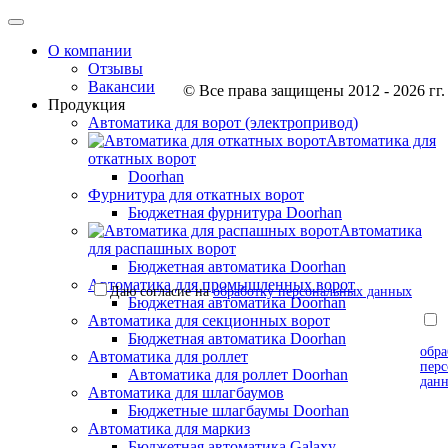
О компании
Отзывы
Вакансии
© Все права защищены 2012 - 2026 гг.
Продукция
Автоматика для ворот (электропривод)
Автоматика для
откатных ворот
Doorhan
Фурнитура для откатных ворот
Бюджетная фурнитура Doorhan
Автоматика
для распашных ворот
Бюджетная автоматика Doorhan
Автоматика для промышленных ворот
Даю согласие на
обработку персональных данных
Бюджетная автоматика Doorhan
Автоматика для секционных ворот
согл
Бюджетная автоматика Doorhan
обра
Автоматика для роллет
пер
Автоматика для роллет Doorhan
дан
Автоматика для шлагбаумов
Бюджетные шлагбаумы Doorhan
Автоматика для маркиз
Бюджетная автоматика Galaxy