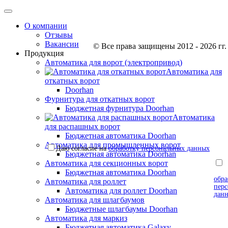
О компании
Отзывы
Вакансии
© Все права защищены 2012 - 2026 гг.
Продукция
Автоматика для ворот (электропривод)
Автоматика для
откатных ворот
Doorhan
Фурнитура для откатных ворот
Бюджетная фурнитура Doorhan
Автоматика
для распашных ворот
Бюджетная автоматика Doorhan
Автоматика для промышленных ворот
Даю согласие на
обработку персональных данных
Бюджетная автоматика Doorhan
Автоматика для секционных ворот
согл
Бюджетная автоматика Doorhan
обра
Автоматика для роллет
пер
Автоматика для роллет Doorhan
дан
Автоматика для шлагбаумов
Бюджетные шлагбаумы Doorhan
Автоматика для маркиз
Бюджетная автоматика Galaxy